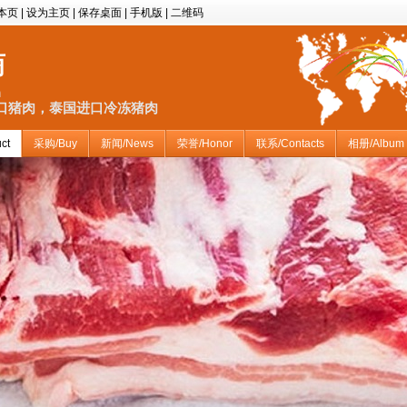
本页
|
设为主页
|
保存桌面
|
手机版
|
二维码
商
m
口猪肉，泰国进口冷冻猪肉
ct
采购/Buy
新闻/News
荣誉/Honor
联系/Contacts
相册/Album