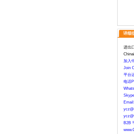
详细信息
进出
China
加入中
Join 
平台
电话Ph
Whats
Skype
Email
ycz@c
ycz@w
B2B
www.C