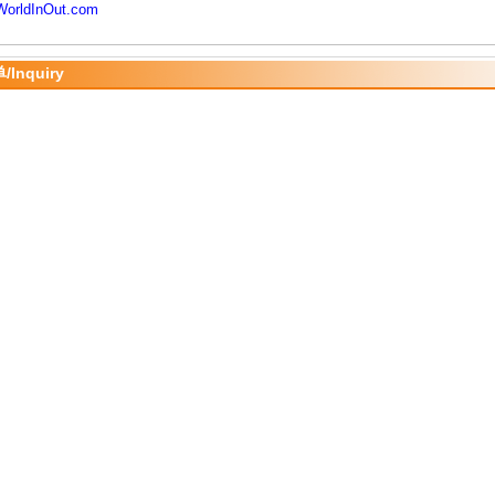
orldInOut.com
Inquiry