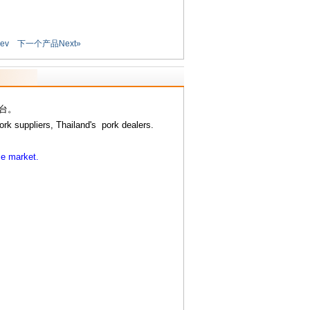
ev
下一个产品Next»
台。
ork suppliers, Thailand's pork dealers
.
se market.